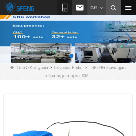
GR
>
>
>
Σπίτι
Κατηγορία
Τρέχουσα Probe
SFENG Σφιγκτήρας
ρεύματος μπαταρίας 60A