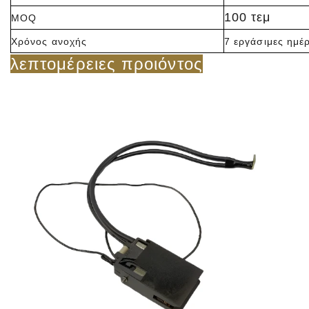
100 τεμ
MOQ
Χρόνος ανοχής
7 εργάσιμες ημέ
λεπτομέρειες προιόντος