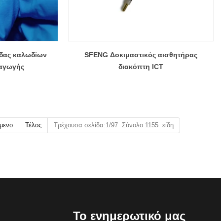
δας καλωδίων
SFENG Δοκιμαστικός αισθητήρας
ταγωγής
διακόπτη ICT
μενο
Τέλος
Τρέχουσα σελίδα:1/97 Σύνολο 1155 είδη
Το ενημερωτικό μας