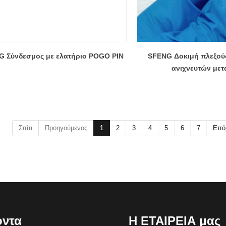
G Σύνδεσμος με ελατήριο POGO PIN
SFENG Δοκιμή πλεξού
ανιχνευτών με
Σπίτι
Προηγούμενος
1
2
3
4
5
6
7
Επό
όντα
Η ΕΤΑΙΡΕΙΑ μας