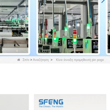
Σπίτι
>
Αναζήτηση
>
Κίνα άνοιξη προμηθευτή pin pogo