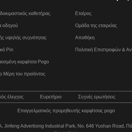
δοκιμαστικός καθετήρας
Εταίρος
α οδηγού
Ομάδα της εταιρείας
ής υψηλής συχνότητας
Αποθήκη
κό Pin
Πολιτική Επιστροφών & Αν
οσμένη καρφίτσα Pogo
ρ Μέρη του προϊόντος
κός έλεγχος
Ευρετήριο
Συχνές ερωτήσεις
Επαγγελματικός προμηθευτής καρφίτσας pogo
, Jinfeng Advertising Industrial Park, No. 646 Yushan Road, Π