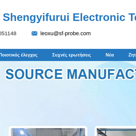
Shengyifurui Electronic T
051148
leoxu@sf-probe.com
Ποιοτικός έλεγχος
Συχνές ερωτήσεις
Νέα
Ζη