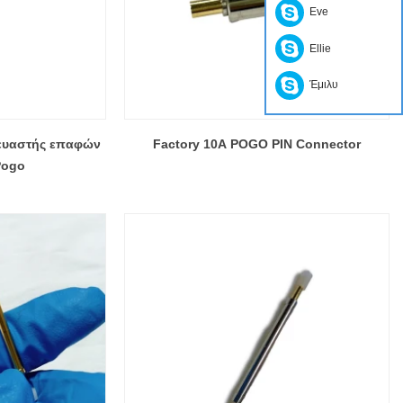
Eve
Ellie
Έμιλυ
ευαστής επαφών
Factory 10A POGO PIN Connector
Pogo