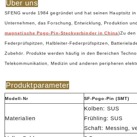
Über uns
SFENG wurde 1984 gegründet und hat seinen Hauptsitz in N
Unternehmen, das Forschung, Entwicklung, Produktion und V
magnetische Pogo-Pin-Steckverbinder in China
)Zu den 
Federprüfspitzen, Halbleiter-Federprüfspitzen, Batteriel
Zubehör. Produkte werden häufig in den Bereichen Technol
Telekommunikation, Medizin und anderen peripheren elekt
Produktparameter
Modell-Nr
SF-Pogo-Pin (SMT)
Kolben: SUS
Materialien
Frühling: SUS
Schaft: Messing, ve