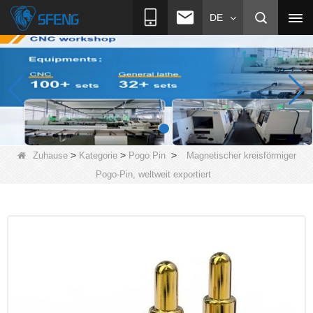
DE
>
>
>
Zuhause
Kategorie
Pogo Pin
Magnetischer kreisförmiger
Pogo-Pin, weltweit exportiert