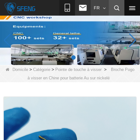
FR
>
>
>
Domicile
Catégorie
Pointe de touche à visser
Broche Pogo
à visser en Chine pour batterie Au sur nickelé