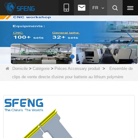
FR
>
>
>
Domicile
Catégorie
Pièces Accessary produit
Ensemble de
clips de vente directe d'usine pour batterie au lithium polymère