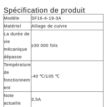
Spécification de produit
Modèle
SF16-4-19-3A
Matériel
Alliage de cuivre
La durée de
vie
≥30 000 fois
mécanique
dépasse
Température
de
-40 ℃/105 ℃
fonctionnem
ent
Note
3,5A
actuelle