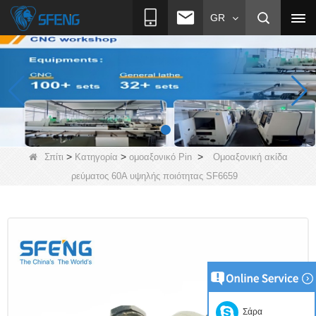
GR
>
>
>
Σπίτι
Κατηγορία
ομοαξονικό Pin
Ομοαξονική ακίδα
ρεύματος 60Α υψηλής ποιότητας SF6659
Σάρα