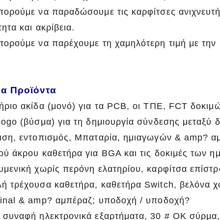
πορούμε να παραδώσουμε τις καρφίτσες ανιχνευτή
τητα και ακρίβεια.
πορούμε να παρέχουμε τη χαμηλότερη τιμή με την
ια Προϊόντα
ήριο ακίδα (μονό) για τα PCB, οι ΤΠΕ, FCT δοκιμ
pogo (βύσμα) για τη δημιουργία σύνδεσης μεταξύ
ιση, εντοπισμός, Μπαταρία, ημιαγωγών & amp? αμ
ού άκρου καθετήρα για BGA και τις δοκιμές των 
υμενική χωρίς περόνη ελατηρίου, καρφίτσα επίστ
ή τρέχουσα καθετήρα, καθετήρα Switch, βελόνα χ
inal & amp? αμπέραζ; υποδοχή / υποδοχή?
 συναφή ηλεκτρονικά εξαρτήματα, 30 # OK σύρμα