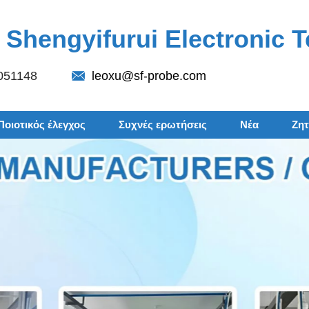
Shengyifurui Electronic T
051148
leoxu@sf-probe.com
Ποιοτικός έλεγχος
Συχνές ερωτήσεις
Νέα
Ζη