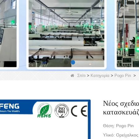
Σπίτι
>
Κατηγορία
>
Pogo Pin
>
Νέος σχεδι
κατασκευάζ
Θέση: Pogo Pin
Υλικό: Ορείχαλκος