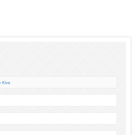
ν Κίνα