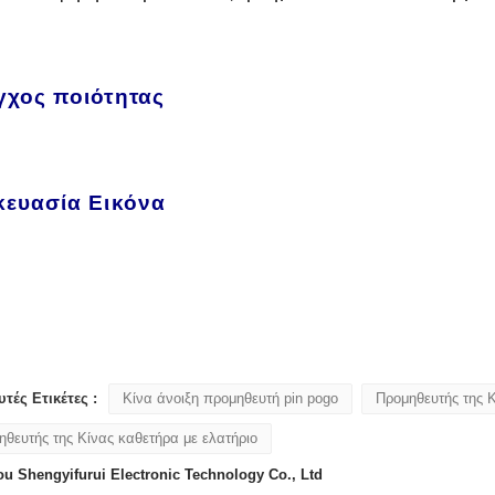
.
γχος ποιότητας
κευασία Εικόνα
τές Ετικέτες :
Κίνα άνοιξη προμηθευτή pin pogo
Προμηθευτής της Κ
θευτής της Κίνας καθετήρα με ελατήριο
u Shengyifurui Electronic Technology Co., Ltd