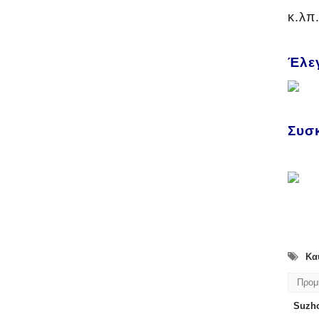
κ.λπ
Έλε
Συσ
Καυ
Προμη
Suzho