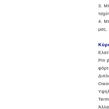
3. Μ
ταχύ
4. Μ
μας.
Κύρ
Ελατ
Pin 
φόρτ
Διπλ
Οικο
Υψηλ
Term
Άλλα