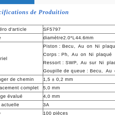
cifications de Produition
ro d'article
SF5797
e
diamètre2.0*L44.6mm
Piston : Becu, Au on Ni plaq
Corps : Ph, Au on Ni plaqué
riel
Ressort : SWP, Au sur Ni pla
Goupille de queue : Becu, Au
ger de chemin
1,5 ± 0,2 mm
acement complet
5,0 mm
ge évalué
4,0 mm
 actuelle
3A
Q
100 pièces