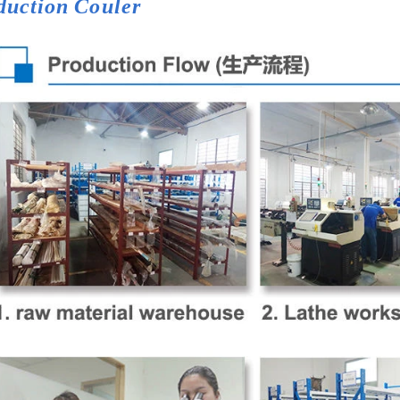
duction
Couler