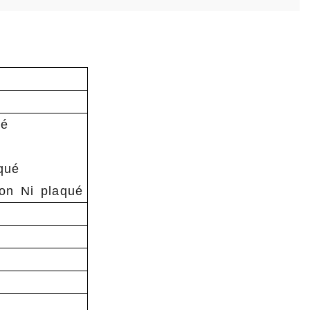
ué
qué
 on Ni plaqué