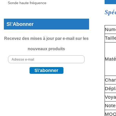
Sonde haute fréquence
Spé
S\'abonner
Numé
Taill
Recevez des mises à jour par e-mail sur les
nouveaux produits
Maté
Chan
Dépl
Voya
Note
MO