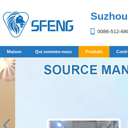
Suzhou 
0086-512-68
Maison
Qui sommes-nous
Produits
Contrô