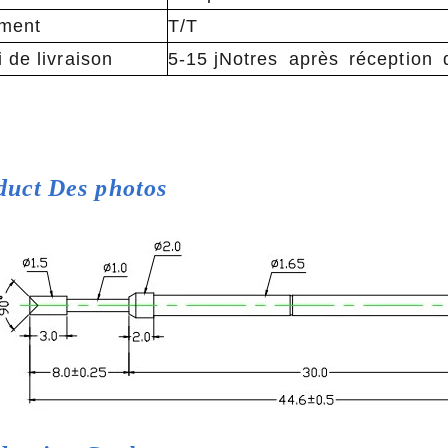
ment
T/T
 de livraison
5-15 jNotres après réception
duct
Des photos