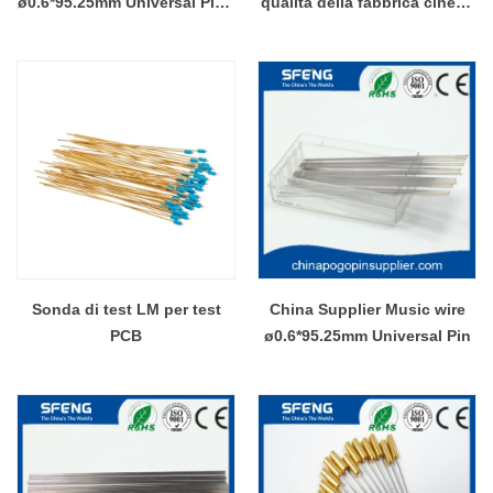
ø0.6*95.25mm Universal Pin -
qualità della fabbrica cinese
COPY - hdconw
Pin sonda universale
Sonda di test LM per test
China Supplier Music wire
PCB
ø0.6*95.25mm Universal Pin