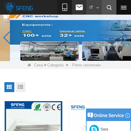
IT
>
>
Casa
Categoria
Perno universale
Sara