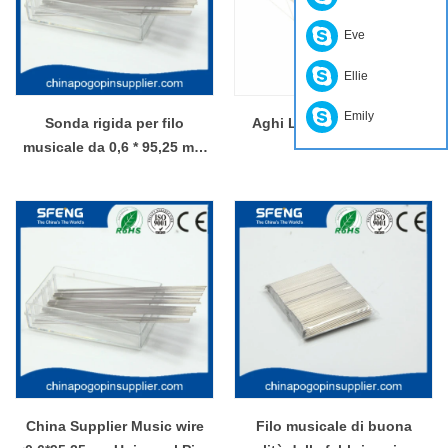
Eve
Ellie
Emily
Sonda rigida per filo
Aghi L&M di alta qualità
musicale da 0,6 * 95,25 mm
per Mania
China Supplier Music wire
Filo musicale di buona