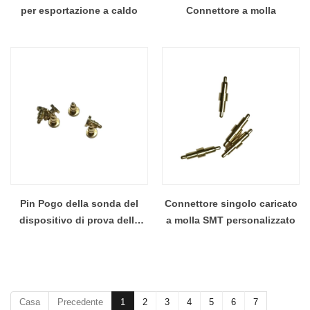
per esportazione a caldo
Connettore a molla
Pin Pogo della sonda del
Connettore singolo caricato
dispositivo di prova della
a molla SMT personalizzato
lavagna magnetica di prezzo
all'ingrosso
Casa
Precedente
1
2
3
4
5
6
7