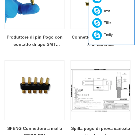
Eve
Ellie
Emily
Produttore di pin Pogo con
Connettore PIN POGO da 10
contatto di tipo SMT
A di fabbrica
professionale
SFENG Connettore a molla
Spilla pogo di prova caricata