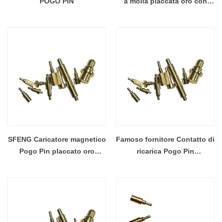
POGO PIN
a molla placcata oro con
testa tonda e forza elastica
di 300 g
SFENG Caricatore magnetico
Famoso fornitore Contatto di
Pogo Pin placcato oro
ricarica Pogo Pin
attuale personalizzato
personalizzato per la ricarica
wireless