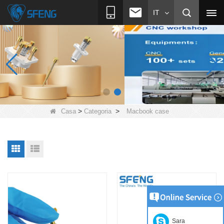
IT
>
>
Casa
Categoria
Macbook case
Sara