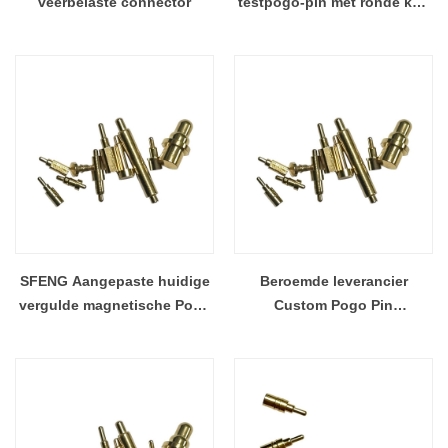
veerbelaste connector
testpogo-pin met ronde kop
en 300 g veerkracht
SFENG Aangepaste huidige
Beroemde leverancier
vergulde magnetische Pogo
Custom Pogo Pin
Pin-oplader
oplaadcontact voor
draadloos opladen