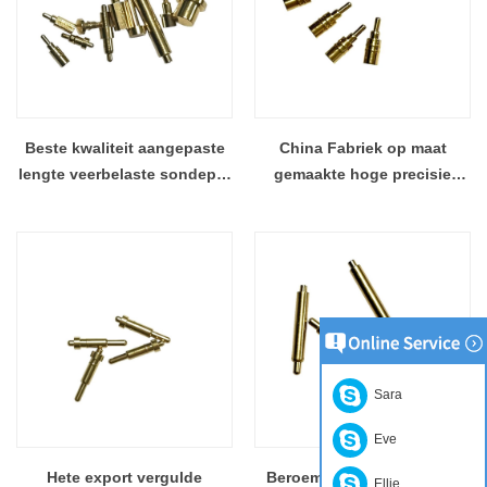
Beste kwaliteit aangepaste
China Fabriek op maat
lengte veerbelaste sondepin
gemaakte hoge precisie
voor PCB-armatuur
Pogo Pin-fabrikant
Sara
Eve
Hete export vergulde
Beroemde leverancier 12A
Ellie