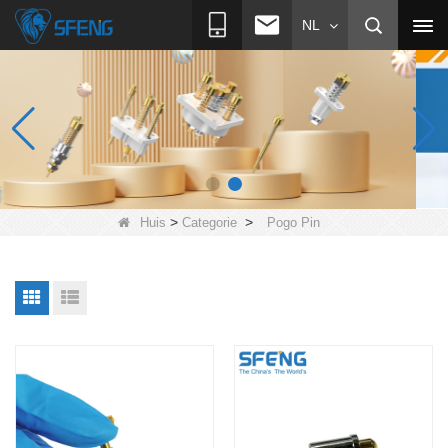
NL
>
>
Huis
Categorie
Pogo Pin