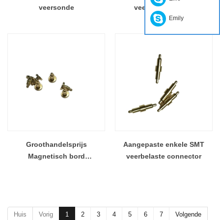
veersonde
veerpinconnector
Emily
Groothandelsprijs
Aangepaste enkele SMT
Magnetisch bord
veerbelaste connector
Proefarmatuur Sonde Pogo
Pin
Huis
Vorig
1
2
3
4
5
6
7
Volgende