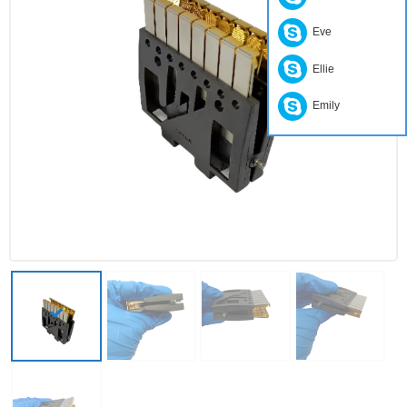
Eve
Ellie
Emily