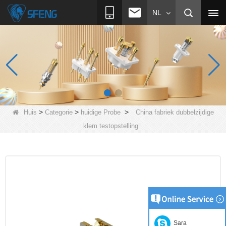
NL
>
>
>
Huis
Categorie
huidige Probe
China fabriek dubbelzijdige
klem testopstelling
Sara