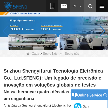
PT
>
>
Casa
Sobre Nós
Sobre nós
Suzhou Shengyifurui Tecnologia Eletrônica
Co., Ltd.SFENG): Um legado de precisão e
inovação em soluções globais de testes
Nossa herança: quatro décadas de excelência
em engenharia
A história da Suzhou Shengyifurui Electronic Technology Co., Ltd.,
Sara