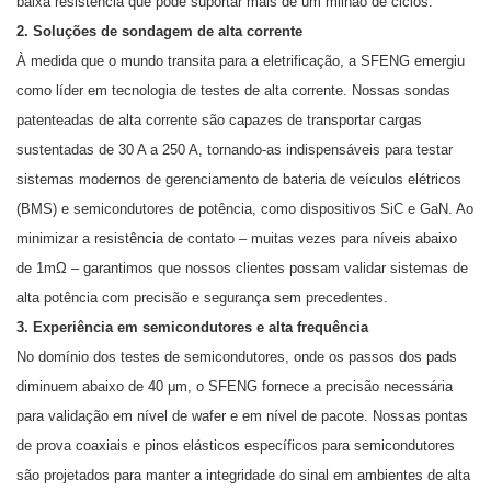
baixa resistência que pode suportar mais de um milhão de ciclos.
2. Soluções de sondagem de alta corrente
À medida que o mundo transita para a eletrificação, a SFENG emergiu
como líder em tecnologia de testes de alta corrente. Nossas sondas
patenteadas de alta corrente são capazes de transportar cargas
sustentadas de 30 A a 250 A, tornando-as indispensáveis ​​para testar
sistemas modernos de gerenciamento de bateria de veículos elétricos
(BMS) e semicondutores de potência, como dispositivos SiC e GaN. Ao
minimizar a resistência de contato – muitas vezes para níveis abaixo
de 1mΩ – garantimos que nossos clientes possam validar sistemas de
alta potência com precisão e segurança sem precedentes.
3. Experiência em semicondutores e alta frequência
No domínio dos testes de semicondutores, onde os passos dos pads
diminuem abaixo de 40 μm, o SFENG fornece a precisão necessária
para validação em nível de wafer e em nível de pacote. Nossas pontas
de prova coaxiais e pinos elásticos específicos para semicondutores
são projetados para manter a integridade do sinal em ambientes de alta