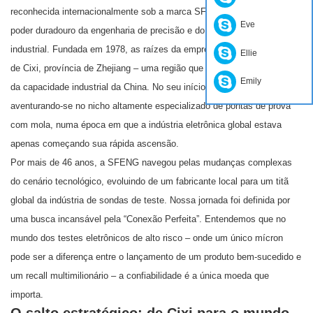
reconhecida internacionalmente sob a marca SFENG, é uma prova do
Eve
poder duradouro da engenharia de precisão e do espírito da evolução
industrial. Fundada em 1978, as raízes da empresa remontam à cidade
Ellie
de Cixi, província de Zhejiang – uma região que se tornaria o coração
Emily
da capacidade industrial da China. No seu início, a SFENG foi pioneira,
aventurando-se no nicho altamente especializado de pontas de prova
com mola, numa época em que a indústria eletrônica global estava
apenas começando sua rápida ascensão.
Por mais de 46 anos, a SFENG navegou pelas mudanças complexas
do cenário tecnológico, evoluindo de um fabricante local para um titã
global da indústria de sondas de teste. Nossa jornada foi definida por
uma busca incansável pela “Conexão Perfeita”. Entendemos que no
mundo dos testes eletrônicos de alto risco – onde um único mícron
pode ser a diferença entre o lançamento de um produto bem-sucedido e
um recall multimilionário – a confiabilidade é a única moeda que
importa.
O salto estratégico: de Cixi para o mundo