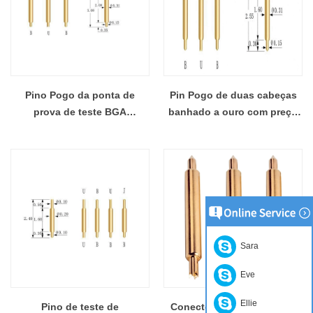
Pino Pogo da ponta de
Pin Pogo de duas cabeças
prova de teste BGA
banhado a ouro com preço
personalizada de venda
competitivo
direta da fábrica
Sara
Eve
Ellie
Pino de teste de
Conector de pino Pogo de