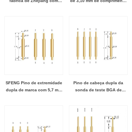
fábrica de Zhejiang com
de 3,10 mm de comprimento
duas cabeças
com pontas B e U
SFENG Pino de extremidade
Pino de cabeça dupla da
dupla de marca com 5,7 mm
sonda de teste BGA de
de comprimento para BGA
marca famosa