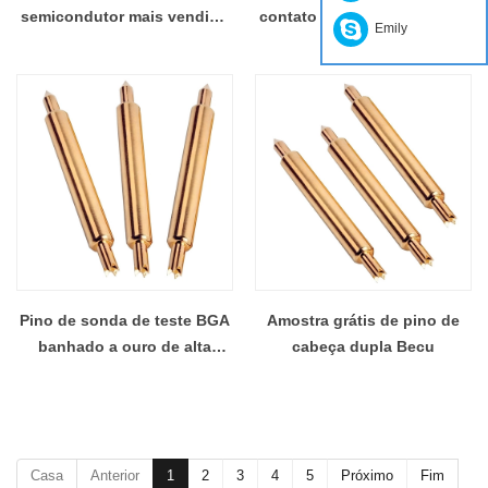
semicondutor mais vendido
contato de cabeça dupla de
Emily
para BGA
2,20 mm para fornecedor da
China
Pino de sonda de teste BGA
Amostra grátis de pino de
banhado a ouro de alta
cabeça dupla Becu
qualidade
Casa
Anterior
1
2
3
4
5
Próximo
Fim