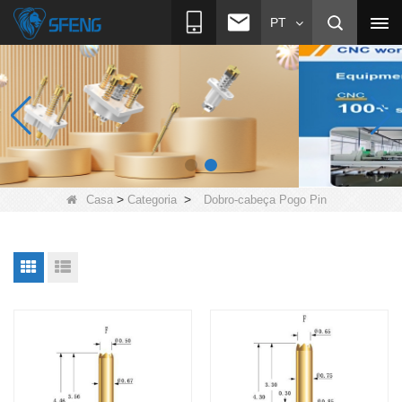
PT
>
>
Casa
Categoria
Dobro-cabeça Pogo Pin