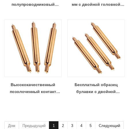
полупроводниковый
мм с двойной головкой
тестовый контакт для BGA
контактного разъема Pogo
Pin
Высококачественный
Бесплатный образец
позолоченный контакт
булавки с двойной
тестового щупа BGA
головкой Becu
Дом
Предыдущий
1
2
3
4
5
Следующий