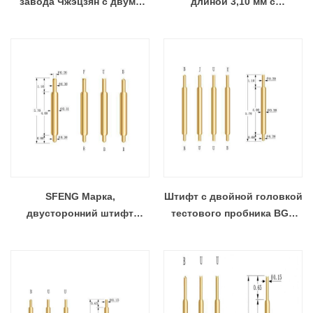
завода Чжэцзян с двумя
длиной 3,10 мм с
головками
наконечниками B и U
SFENG Марка,
Штифт с двойной головкой
двусторонний штифт
тестового пробника BGA
длиной 5,7 мм для BGA
известной марки