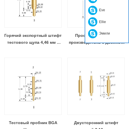
Eve
Ellie
Эмили
Горячий экспортный штифт
Профессиональный
тестового щупа 4,46 мм с
производитель с двойной
двойной головкой
головкой Becu Pin
SF075F430F32
Тестовый пробник BGA
Двусторонний штифт