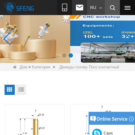
RU
>
>
Дом
Категория
Дважды голову Пого контактный
Сара