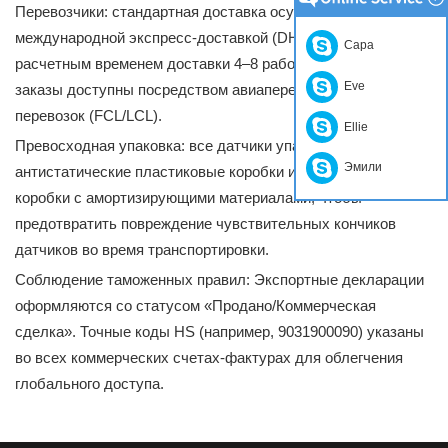
Перевозчики: стандартная доставка осуществляется
международной экспресс-доставкой (DHL, FedEx, UPS) с
Сара
расчетным временем доставки 4–8 рабочих дней. Оптовые
Eve
заказы доступны посредством авиаперевозок или морских
перевозок (FCL/LCL).
Ellie
Превосходная упаковка: все датчики упакованы в
Эмили
антистатические пластиковые коробки и многослойные
коробки с амортизирующими материалами, чтобы
предотвратить повреждение чувствительных кончиков
датчиков во время транспортировки.
Соблюдение таможенных правил: Экспортные декларации
оформляются со статусом «Продано/Коммерческая
сделка». Точные коды HS (например, 9031900090) указаны
во всех коммерческих счетах-фактурах для облегчения
глобального доступа.