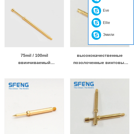
Eve
Ellie
Эмили
75mil / 100mil
высококачественные
ввинчиваемый
позолоченные винтовые
измерительный щуп для
измерительные щупы для
проверки жгута проводов и
испытания жгута проводов
разъема в кабельных
автомобильного кабеля
столах