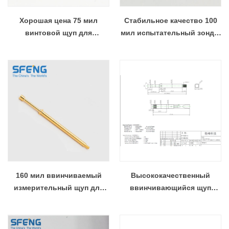
Хорошая цена 75 мил
Стабильное качество 100
винтовой щуп для
мил испытательный зонд с
тестирования жгута
винтом для электрических
проводов автомобиля.
жгутов
160 мил ввинчиваемый
Высококачественный
измерительный щуп для
ввинчивающийся щуп
проверки жгута проводов и
диаметром 2,65 мм для
разъема в кабельных
проверки кабельных
столах
жгутов.