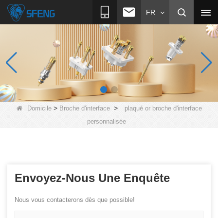
FR
>
>
Domicile
Broche d'interface
plaqué or broche d'interface
personnalisée
Envoyez-Nous Une Enquête
Nous vous contacterons dès que possible!