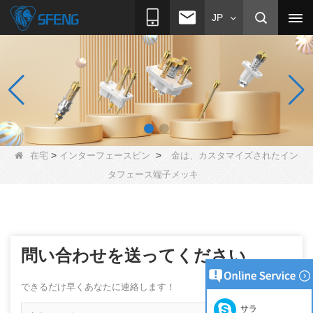
JP
>
>
在宅
インターフェースピン
金は、カスタマイズされたイン
タフェース端子メッキ
問い合わせを送ってください
できるだけ早くあなたに連絡します！
サラ