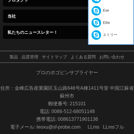
Eve
当社
Ellie
私たちのニュースレター！
エミリー
製品
品質管理
サイトマップ
よくある質問
お問い合わせ
プロのポゴピンサプライヤー
住所：金峰広告産業園区玉山路646号A棟1411号室 中国江蘇省
蘇州市
郵便番号: 215101
電話: 0086-512-68051148
携帯電話: 008613771901136
電子メール: leoxu@sf-probe.com
LLms
LLmsフル