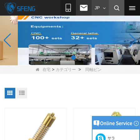
JP
>
>
在宅
カテゴリー
同軸ピン
サラ