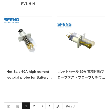
PV1-H-H
Hot Sale 60A high current
ホットセール 60A 電流同軸プ
coaxial probe for Battery
ローブテストプローブリチウム
Charging System - COPY -
電池用
o7v618
家
前
1
2
3
4
次
終わり