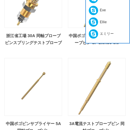
Eve
Ellie
エミリー
浙江省工場 30A 同軸プローブ
中国ポゴピン工場 5A 同軸プロ
ピンスプリングテストプローブ
ーブピン SF-2.9X36-5.0
中国ポゴピンサプライヤー 5A
3A電流テストプローブピン 同